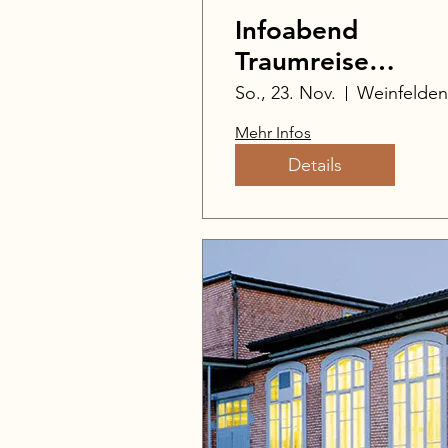
Infoabend
Traumreise
Australien 2026
So., 23. Nov.
Weinfelden
Mehr Infos
Details