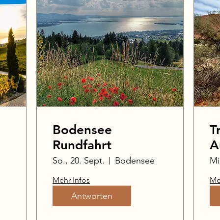
Bodensee
T
Rundfahrt
A
So., 20. Sept.
Bodensee
Mi
Mehr Infos
Me
Antworten