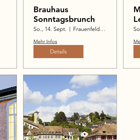
Brauhaus
M
Sonntagsbrunch
L
So., 14. Sept.
Frauenfeld, Schweiz
So
Mehr Infos
Me
Details