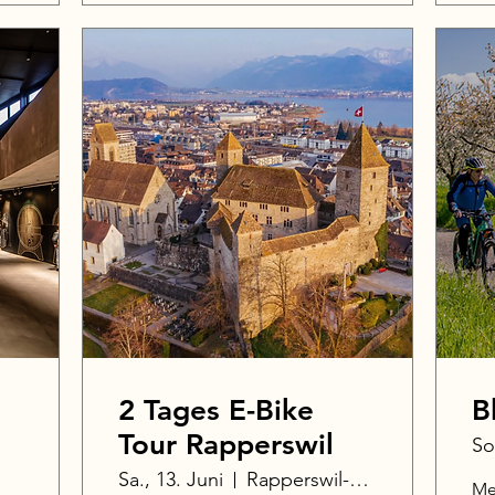
2 Tages E-Bike
B
Tour Rapperswil
So
Sa., 13. Juni
Rapperswil-Jona
Me