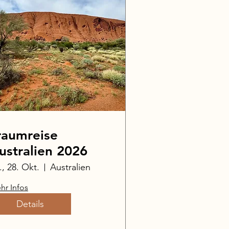
raumreise
ustralien 2026
., 28. Okt.
Australien
hr Infos
Details