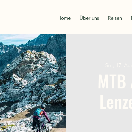
Home
Über uns
Reisen
So., 17. Au
MTB 
Lenz