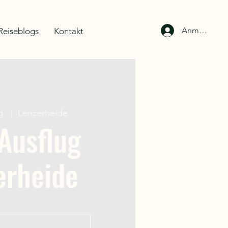
Anmelden
Reiseblogs
Kontakt
g.
  |  
Lenzerheide
Ausflug
erheide