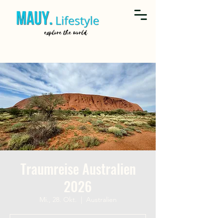
Traumreise Australien
2026
Mi., 28. Okt.
  |  
Australien